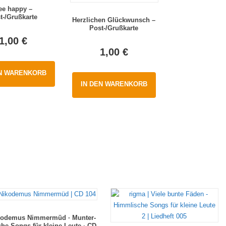
ee happy –
t-/Grußkarte
Herzlichen Glückwunsch –
Post-/Grußkarte
1,00
€
1,00
€
EN WARENKORB
IN DEN WARENKORB
kodemus Nimmermüd · Munter-
che Songs für kleine Leute · CD