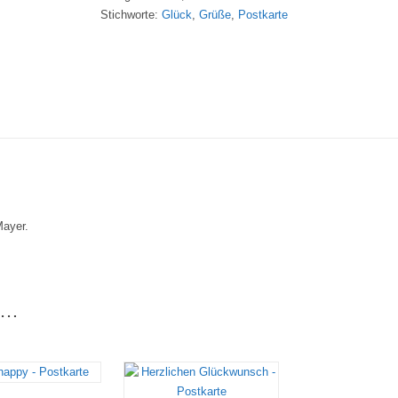
Stichworte:
Glück
,
Grüße
,
Postkarte
Post-/Grußkarte
quantity
Mayer.
en…