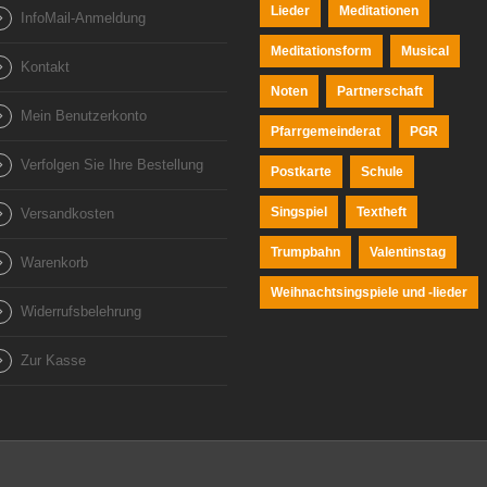
Lieder
Meditationen
InfoMail-Anmeldung
Meditationsform
Musical
Kontakt
Noten
Partnerschaft
Mein Benutzerkonto
Pfarrgemeinderat
PGR
Verfolgen Sie Ihre Bestellung
Postkarte
Schule
Singspiel
Textheft
Versandkosten
Trumpbahn
Valentinstag
Warenkorb
Weihnachtsingspiele und -lieder
Widerrufsbelehrung
Zur Kasse