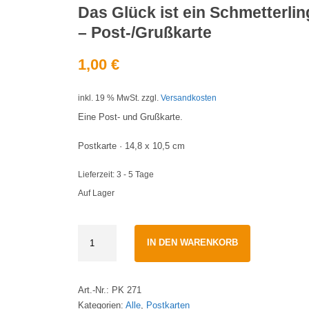
Das Glück ist ein Schmetterlin
– Post-/Grußkarte
1,00
€
inkl. 19 % MwSt.
zzgl.
Versandkosten
Eine Post- und Grußkarte.
Postkarte · 14,8 x 10,5 cm
Lieferzeit:
3 - 5 Tage
Auf Lager
Das
IN DEN WARENKORB
Glück
ist
ein
Art.-Nr.:
PK 271
Schmetterling
Kategorien:
Alle
,
Postkarten
-