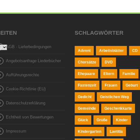
EITEN
SCHLAGWÖRTER
AGB · Lieferbedingungen
Advent
Arbeitsblätter
CD
Angebotsanfrage Liederbücher
Chorsätze
DVD
Ehepaare
Eltern
Familie
Aufführungsrechte
Fastenzeit
Frauen
Geburt
Cookie-Richtlinie (EU)
Gedicht
Geistlichen Weg
Datenschutzerklärung
Gemeinde
Geschenkkarte
Echtheit von Bewertungen
Glück
Grüße
Kinder
Impressum
Kindergarten
Laetitia