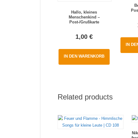
B
Pos
Hallo, kleines
Menschenkind –
Post-/Grußkarte
1,00
€
IN D
IN DEN WARENKORB
Related products
Ni
fre