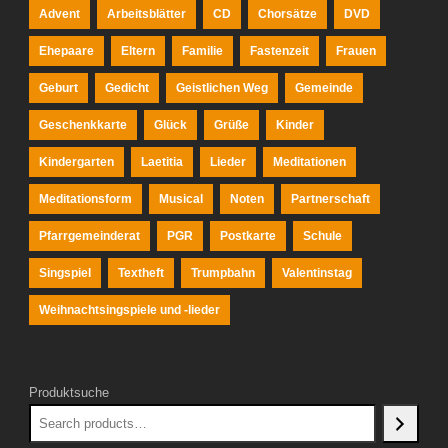
Advent
Arbeitsblätter
CD
Chorsätze
DVD
Ehepaare
Eltern
Familie
Fastenzeit
Frauen
Geburt
Gedicht
Geistlichen Weg
Gemeinde
Geschenkkarte
Glück
Grüße
Kinder
Kindergarten
Laetitia
Lieder
Meditationen
Meditationsform
Musical
Noten
Partnerschaft
Pfarrgemeinderat
PGR
Postkarte
Schule
Singspiel
Textheft
Trumpbahn
Valentinstag
Weihnachtsingspiele und -lieder
Produktsuche