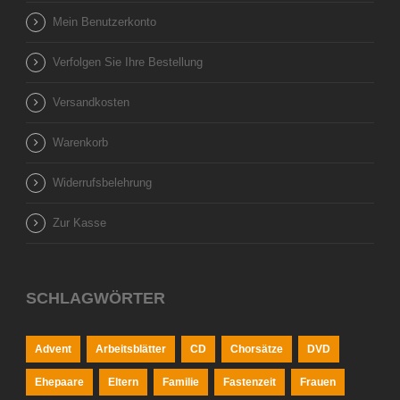
Mein Benutzerkonto
Verfolgen Sie Ihre Bestellung
Versandkosten
Warenkorb
Widerrufsbelehrung
Zur Kasse
SCHLAGWÖRTER
Advent
Arbeitsblätter
CD
Chorsätze
DVD
Ehepaare
Eltern
Familie
Fastenzeit
Frauen