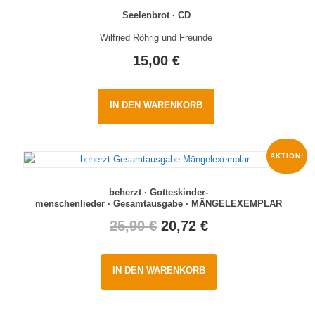
Seelenbrot · CD
Wilfried Röhrig und Freunde
15,00
€
IN DEN WARENKORB
AKTION!
beherzt · Gotteskinder-
menschenlieder · Gesamtausgabe · MÄNGELEXEMPLAR
Original
Current
25,90
€
20,72
€
price
price
IN DEN WARENKORB
was:
is:
25,90 €.
20,72 €.