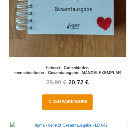
beherzt · Gotteskinder-
menschenlieder · Gesamtausgabe · MÄNGELEXEMPLAR
Original
Current
25,90
€
20,72
€
price
price
IN DEN WARENKORB
was:
is:
25,90 €.
20,72 €.