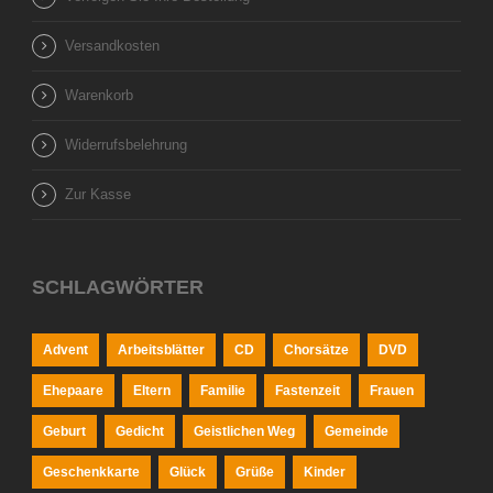
Versandkosten
Warenkorb
Widerrufsbelehrung
Zur Kasse
SCHLAGWÖRTER
Advent
Arbeitsblätter
CD
Chorsätze
DVD
Ehepaare
Eltern
Familie
Fastenzeit
Frauen
Geburt
Gedicht
Geistlichen Weg
Gemeinde
Geschenkkarte
Glück
Grüße
Kinder