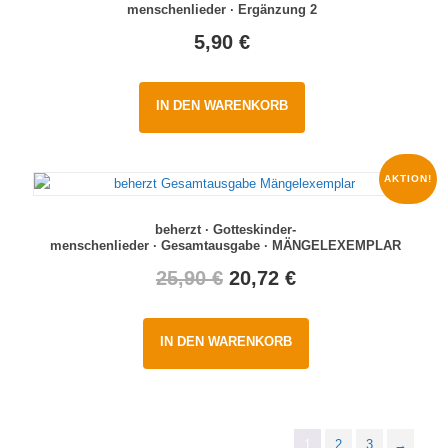
menschenlieder · Ergänzung 2
5,90
€
IN DEN WARENKORB
AKTION!
beherzt · Gotteskinder-
menschenlieder · Gesamtausgabe · MÄNGELEXEMPLAR
Original
Current
25,90
€
20,72
€
price
price
IN DEN WARENKORB
was:
is:
25,90 €.
20,72 €.
1
2
3
→