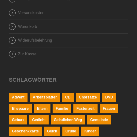
Versandkosten
Warenkorb
Widerrufsbelehrung
Zur Kasse
SCHLAGWÖRTER
Advent
Arbeitsblätter
CD
Chorsätze
DVD
Ehepaare
Eltern
Familie
Fastenzeit
Frauen
Geburt
Gedicht
Geistlichen Weg
Gemeinde
Geschenkkarte
Glück
Grüße
Kinder