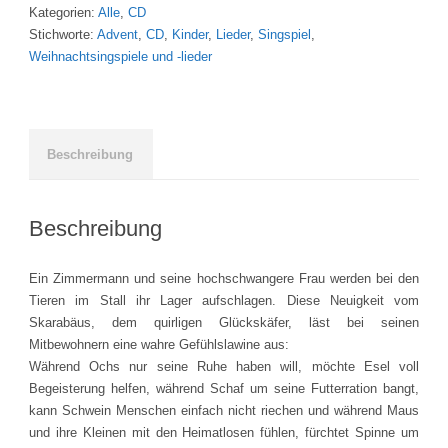
Kategorien:
Alle
,
CD
Tierisches
Stichworte:
Advent
,
CD
,
Kinder
,
Lieder
,
Singspiel
,
Theater
Weihnachtsingspiele und -lieder
um
die
Weihnachtsbotschaft
·
Ein
Beschreibung
Sing-
und
Hörspiel
Beschreibung
·
CD
Ein Zimmermann und seine hochschwangere Frau werden bei den
Anja
Tieren im Stall ihr Lager aufschlagen. Diese Neuigkeit vom
Haverkock
Skarabäus, dem quirligen Glückskäfer, läst bei seinen
/
Mitbewohnern eine wahre Gefühlslawine aus:
Wilfried
Während Ochs nur seine Ruhe haben will, möchte Esel voll
Röhrig
Begeisterung helfen, während Schaf um seine Futterration bangt,
quantity
kann Schwein Menschen einfach nicht riechen und während Maus
und ihre Kleinen mit den Heimatlosen fühlen, fürchtet Spinne um