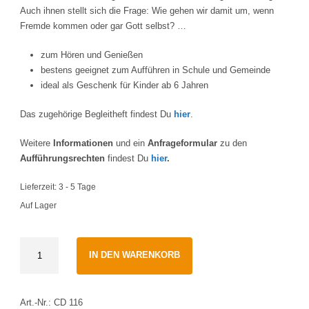
Auch ihnen stellt sich die Frage: Wie gehen wir damit um, wenn
Fremde kommen oder gar Gott selbst? …
zum Hören und Genießen
bestens geeignet zum Aufführen in Schule und Gemeinde
ideal als Geschenk für Kinder ab 6 Jahren
Das zugehörige Begleitheft findest Du
hier
.
Weitere
Informationen
und ein
Anfrageformular
zu den
Aufführungsrechten
findest Du
hier
.
Lieferzeit:
3 - 5 Tage
Auf Lager
Was
IN DEN WARENKORB
für
ein
Glück
Art.-Nr.:
CD 116
·