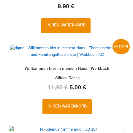
9,90
€
IN DEN WARENKORB
AKTION!
Willkommen hier in meinem Haus · Werkbuch
Wilfried Röhrig
Original
Current
11,90
€
5,00
€
price
price
IN DEN WARENKORB
was:
is:
11,90 €.
5,00 €.