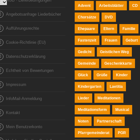
AGB · Lieferbedingungen
Advent
Arbeitsblätter
CD
Angebotsanfrage Liederbücher
Chorsätze
DVD
Aufführungsrechte
Ehepaare
Eltern
Familie
Fastenzeit
Frauen
Geburt
Cookie-Richtlinie (EU)
Gedicht
Geistlichen Weg
Datenschutzerklärung
Gemeinde
Geschenkkarte
Echtheit von Bewertungen
Glück
Grüße
Kinder
Impressum
Kindergarten
Laetitia
Lieder
Meditationen
InfoMail-Anmeldung
Meditationsform
Musical
Kontakt
Noten
Partnerschaft
Mein Benutzerkonto
Pfarrgemeinderat
PGR