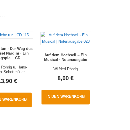
en…
 tun · Der Weg des
sef Nardini · Ein
Auf dem Hochseil – Ein
ngspiel · CD
Musical · Notenausgabe
d Röhrig u. Hans-
Wilfried Röhrig
r Schottmüller
8,00
€
13,90
€
IN DEN WARENKORB
EN WARENKORB