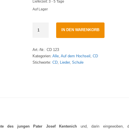
Lieferzeit:
3 - 5 Tage
Auf Lager
Auf
IN DEN WARENKORB
dem
Hochseil
-
Art.-Nr.:
CD 123
Ein
Kategorien:
Alle
,
Auf dem Hochseil
,
CD
Musical
Stichworte:
CD
,
Lieder
,
Schule
·
CD
Wilfried
Röhrig
quantity
hte des jungen Pater Josef Kentenich
und, darin eingewoben, d