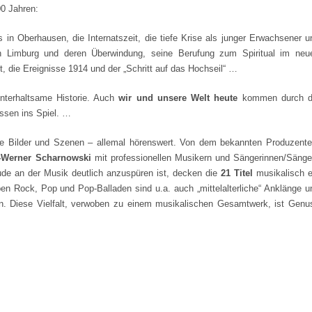
00 Jahren:
in Oberhausen, die Internatszeit, die tiefe Krise als junger Erwachsener u
in Limburg und deren Überwindung, seine Berufung zum Spiritual im neu
t, die Ereignisse 1914 und der „Schritt auf das Hochseil“ …
nterhaltsame Historie. Auch
wir und unsere Welt heute
kommen durch d
ossen ins Spiel. …
e Bilder und Szenen – allemal hörenswert. Von dem bekannten Produzente
-Werner Scharnowski
mit professionellen Musikern und Sängerinnen/Sänge
ude an der Musik deutlich anzuspüren ist, decken die
21 Titel
musikalisch e
n Rock, Pop und Pop-Balladen sind u.a. auch „mittelalterliche“ Anklänge u
. Diese Vielfalt, verwoben zu einem musikalischen Gesamtwerk, ist Genu