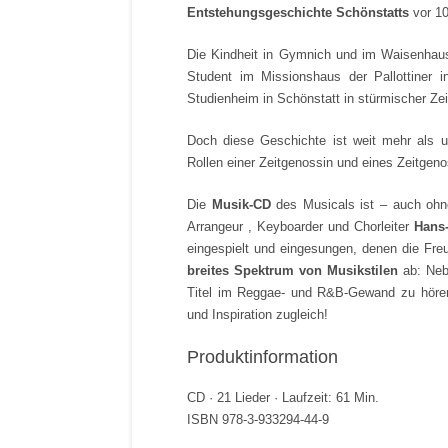
Entstehungsgeschichte Schönstatts
vor 1
Die Kindheit in Gymnich und im Waisenhaus 
Student im Missionshaus der Pallottiner 
Studienheim in Schönstatt in stürmischer Zei
Doch diese Geschichte ist weit mehr als u
Rollen einer Zeitgenossin und eines Zeitgen
Die
Musik-CD
des Musicals ist – auch ohn
Arrangeur , Keyboarder und Chorleiter
Hans
eingespielt und eingesungen, denen die Fre
breites Spektrum von Musikstilen
ab: Nebe
Titel im Reggae- und R&B-Gewand zu hören
und Inspiration zugleich!
Produktinformation
CD · 21 Lieder · Laufzeit: 61 Min.
ISBN 978-3-933294-44-9