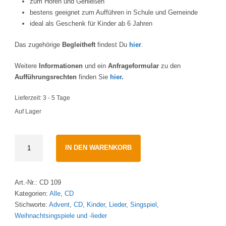
zum Hören und Genießen
bestens geeignet zum Aufführen in Schule und Gemeinde
ideal als Geschenk für Kinder ab 6 Jahren
Das zugehörige
Begleitheft
findest Du
hier
.
Weitere
Informationen
und ein
Anfrageformular
zu den
Aufführungsrechten
finden Sie
hier
.
Lieferzeit:
3 - 5 Tage
Auf Lager
Der
IN DEN WARENKORB
große
Traum
des
Art.-Nr.:
CD 109
kleinen
Kategorien:
Alle
,
CD
Baumes
Stichworte:
Advent
,
CD
,
Kinder
,
Lieder
,
Singspiel
,
·
Weihnachtsingspiele und -lieder
Ein