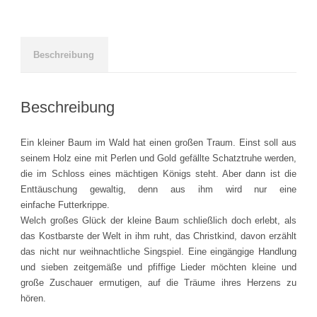
nicht
nur
weihnachtliches
Singspiel
Beschreibung
·
CD
Wilfried
Beschreibung
Röhrig
und
Ein kleiner Baum im Wald hat einen großen Traum. Einst soll aus
Freunde
seinem Holz eine mit Perlen und Gold gefällte Schatztruhe werden,
quantity
die im Schloss eines mächtigen Königs steht. Aber dann ist die
Enttäuschung gewaltig, denn aus ihm wird nur eine
einfache Futterkrippe.
Welch großes Glück der kleine Baum schließlich doch erlebt, als
das Kostbarste der Welt in ihm ruht, das Christkind, davon erzählt
das nicht nur weihnachtliche Singspiel. Eine eingängige Handlung
und sieben zeitgemäße und pfiffige Lieder möchten kleine und
große Zuschauer ermutigen, auf die Träume ihres Herzens zu
hören.