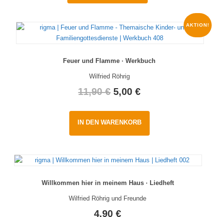
AKTION!
Feuer und Flamme · Werkbuch
Wilfried Röhrig
Original
Current
11,90
€
5,00
€
price
price
IN DEN WARENKORB
was:
is:
11,90 €.
5,00 €.
Willkommen hier in meinem Haus · Liedheft
Wilfried Röhrig und Freunde
4,90
€