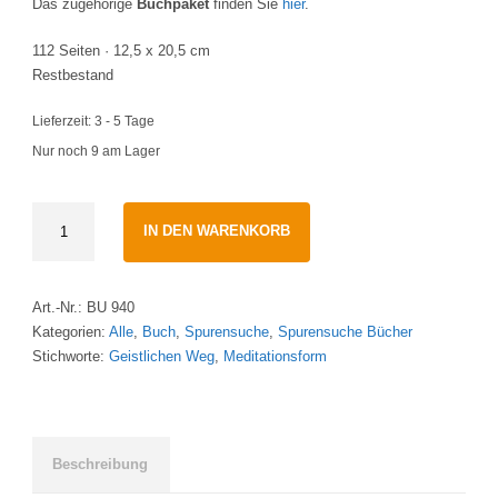
Das zugehörige
Buchpaket
finden Sie
hier
.
112 Seiten · 12,5 x 20,5 cm
Restbestand
Lieferzeit:
3 - 5 Tage
Nur noch 9 am Lager
Mit
IN DEN WARENKORB
dir
gelingt's
|
Art.-Nr.:
BU 940
Band
Kategorien:
Alle
,
Buch
,
Spurensuche
,
Spurensuche Bücher
2Maria-
Stichworte:
Geistlichen Weg
,
Meditationsform
Theresia
und
Hubert
Brantzen
quantity
Beschreibung