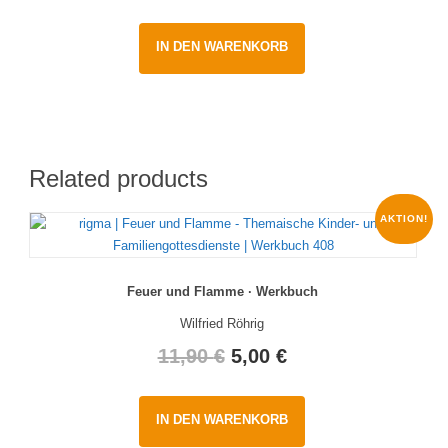
IN DEN WARENKORB
Related products
AKTION!
Feuer und Flamme · Werkbuch
Wilfried Röhrig
Original
Current
11,90
€
5,00
€
price
price
IN DEN WARENKORB
was:
is: