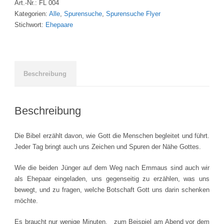
Art.-Nr.:
FL 004
Flyer
Kategorien:
Alle
,
Spurensuche
,
Spurensuche Flyer
quantity
Stichwort:
Ehepaare
Beschreibung
Beschreibung
Die Bibel erzählt davon, wie Gott die Menschen begleitet und führt.
Jeder Tag bringt auch uns Zeichen und Spuren der Nähe Gottes.
Wie die beiden Jünger auf dem Weg nach Emmaus sind auch wir
als Ehepaar eingeladen, uns gegenseitig zu erzählen, was uns
bewegt, und zu fragen, welche Botschaft Gott uns darin schenken
möchte.
Es braucht nur wenige Minuten, zum Beispiel am Abend vor dem