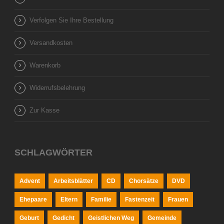
Verfolgen Sie Ihre Bestellung
Versandkosten
Warenkorb
Widerrufsbelehrung
Zur Kasse
SCHLAGWÖRTER
Advent
Arbeitsblätter
CD
Chorsätze
DVD
Ehepaare
Eltern
Familie
Fastenzeit
Frauen
Geburt
Gedicht
Geistlichen Weg
Gemeinde