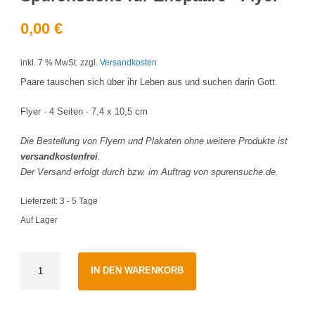
0,00
€
inkl. 7 % MwSt.
zzgl.
Versandkosten
Paare tauschen sich über ihr Leben aus und suchen darin Gott.
Flyer · 4 Seiten · 7,4 x 10,5 cm
Die Bestellung von Flyern und Plakaten ohne weitere Produkte ist
versandkostenfrei
.
Der Versand erfolgt durch bzw. im Auftrag von spurensuche.de.
Lieferzeit:
3 - 5 Tage
Auf Lager
Spurensuche
IN DEN WARENKORB
für
Ehepaare
·