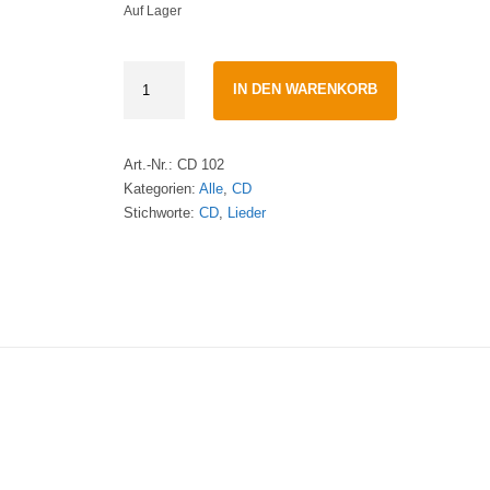
Auf Lager
Willkommen
IN DEN WARENKORB
hier
in
meinem
Art.-Nr.:
CD 102
Haus
Kategorien:
Alle
,
CD
·
Stichworte:
CD
,
Lieder
CDWilfried
Röhrig
und
Freunde
quantity