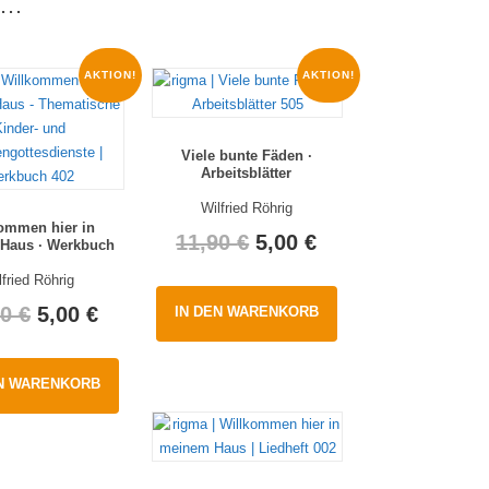
en…
AKTION!
AKTION!
Viele bunte Fäden ·
Arbeitsblätter
Wilfried Röhrig
ommen hier in
Original
Current
11,90
€
5,00
€
Haus · Werkbuch
price
price
lfried Röhrig
Original
Current
90
€
5,00
€
IN DEN WARENKORB
was:
is:
price
price
11,90 €.
5,00 €.
EN WARENKORB
was:
is:
11,90 €.
5,00 €.