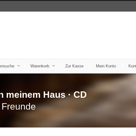
ensuche
Warenkorb
Zur Kasse
Mein Konto
Kont
in meinem Haus · CD
d Freunde