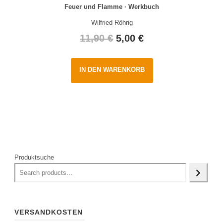
Feuer und Flamme · Werkbuch
Wilfried Röhrig
Original
Current
11,90
€
5,00
€
price
price
IN DEN WARENKORB
was:
is:
11,90 €.
5,00 €.
Produktsuche
VERSANDKOSTEN