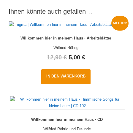
Ihnen könnte auch gefallen…
AKTION!
Willkommen hier in meinem Haus · Arbeitsblätter
Wilfried Röhrig
Original
Current
12,90
€
5,00
€
price
price
IN DEN WARENKORB
was:
is:
12,90 €.
5,00 €.
Willkommen hier in meinem Haus · CD
Wilfried Röhrig und Freunde