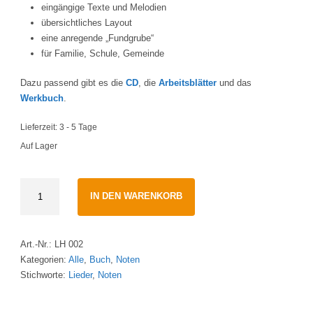
eingängige Texte und Melodien
übersichtliches Layout
eine anregende „Fundgrube“
für Familie, Schule, Gemeinde
Dazu passend gibt es die
CD
, die
Arbeitsblätter
und das
Werkbuch
.
Lieferzeit:
3 - 5 Tage
Auf Lager
Willkommen
IN DEN WARENKORB
hier
in
meinem
Art.-Nr.:
LH 002
Haus
Kategorien:
Alle
,
Buch
,
Noten
·
Stichworte:
Lieder
,
Noten
Liedheft
Wilfried
Röhrig