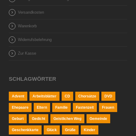
Versandkosten
Warenkorb
Widerrufsbelehrung
Zur Kasse
SCHLAGWÖRTER
Advent
Arbeitsblätter
CD
Chorsätze
DVD
Ehepaare
Eltern
Familie
Fastenzeit
Frauen
Geburt
Gedicht
Geistlichen Weg
Gemeinde
Geschenkkarte
Glück
Grüße
Kinder