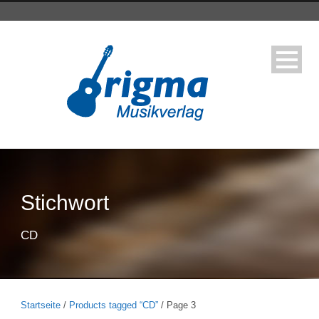
Stichwort
CD
Startseite
/
Products tagged “CD”
/ Page 3