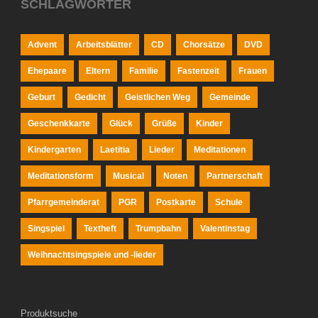
SCHLAGWÖRTER
Advent
Arbeitsblätter
CD
Chorsätze
DVD
Ehepaare
Eltern
Familie
Fastenzeit
Frauen
Geburt
Gedicht
Geistlichen Weg
Gemeinde
Geschenkkarte
Glück
Grüße
Kinder
Kindergarten
Laetitia
Lieder
Meditationen
Meditationsform
Musical
Noten
Partnerschaft
Pfarrgemeinderat
PGR
Postkarte
Schule
Singspiel
Textheft
Trumpbahn
Valentinstag
Weihnachtsingspiele und -lieder
Produktsuche