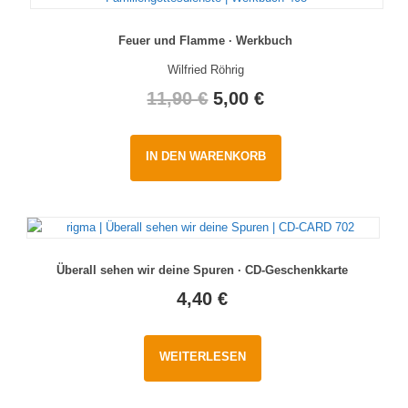
Feuer und Flamme · Werkbuch
Wilfried Röhrig
Original
Current
11,90
€
5,00
€
price
price
IN DEN WARENKORB
was:
is:
11,90 €.
5,00 €.
Überall sehen wir deine Spuren · CD-Geschenkkarte
4,40
€
WEITERLESEN